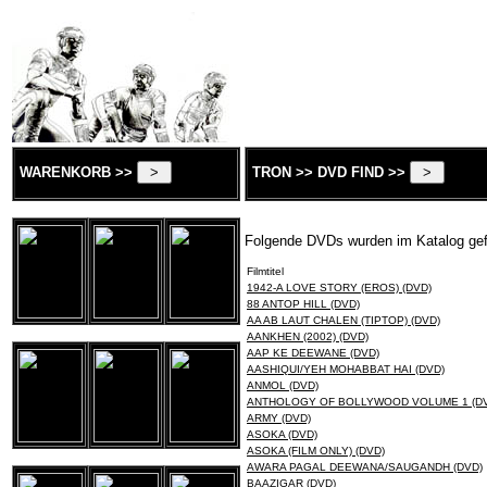
WARENKORB >>
TRON >> DVD FIND >>
Folgende DVDs wurden im Katalog ge
Filmtitel
1942-A LOVE STORY (EROS) (DVD)
88 ANTOP HILL (DVD)
AA AB LAUT CHALEN (TIPTOP) (DVD)
AANKHEN (2002) (DVD)
AAP KE DEEWANE (DVD)
AASHIQUI/YEH MOHABBAT HAI (DVD)
ANMOL (DVD)
ANTHOLOGY OF BOLLYWOOD VOLUME 1 (D
ARMY (DVD)
ASOKA (DVD)
ASOKA (FILM ONLY) (DVD)
AWARA PAGAL DEEWANA/SAUGANDH (DVD)
BAAZIGAR (DVD)