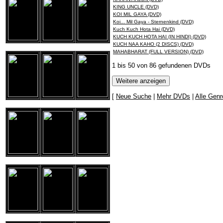
KING UNCLE (DVD)
KOI MIL GAYA (DVD)
Koi... Mil Gaya - Sternenkind (DVD)
Kuch Kuch Hota Hai (DVD)
KUCH KUCH HOTA HAI (IN HINDI) (DVD)
KUCH NAA KAHO (2 DISCS) (DVD)
MAHABHARAT (FULL VERSION) (DVD)
1 bis 50 von 86 gefundenen DVDs
[
Neue Suche
|
Mehr DVDs
|
Alle Genr