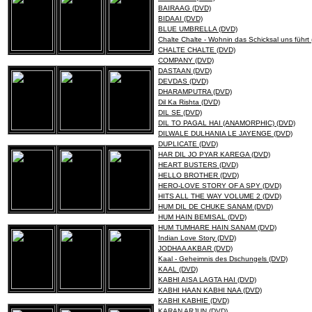
BAIRAAG (DVD)
BIDAAI (DVD)
BLUE UMBRELLA (DVD)
Chalte Chalte - Wohnin das Schicksal uns führt
CHALTE CHALTE (DVD)
COMPANY (DVD)
DASTAAN (DVD)
DEVDAS (DVD)
DHARAMPUTRA (DVD)
Dil Ka Rishta (DVD)
DIL SE (DVD)
DIL TO PAGAL HAI (ANAMORPHIC) (DVD)
DILWALE DULHANIA LE JAYENGE (DVD)
DUPLICATE (DVD)
HAR DIL JO PYAR KAREGA (DVD)
HEART BUSTERS (DVD)
HELLO BROTHER (DVD)
HERO-LOVE STORY OF A SPY (DVD)
HITS ALL THE WAY VOLUME 2 (DVD)
HUM DIL DE CHUKE SANAM (DVD)
HUM HAIN BEMISAL (DVD)
HUM TUMHARE HAIN SANAM (DVD)
Indian Love Story (DVD)
JODHAA AKBAR (DVD)
Kaal - Geheimnis des Dschungels (DVD)
KAAL (DVD)
KABHI AISA LAGTA HAI (DVD)
KABHI HAAN KABHI NAA (DVD)
KABHI KABHIE (DVD)
KARAN ARJUN (DVD)