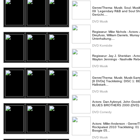
Genre/Thema: Musik; Soul; Musik
09 ´Legendary R&B and Soul Sho
Gerücht....
DVD Musik
Regisseur: Mike Nichols - Actors
Dreyfuss, William Daniels, Murra
Unterhaltung;...
DVD Komödie
Regisseur: Jay J. Sheridan - Ac
Waylon Jennings - Nashville Rebel
DVD Musik
Genre/Thema: Musik; Musik-Samp
[8 DVDs] Tracklisting: DISC 1: 
Halbstark...
DVD Musik
Actors: Dan Aykroyd, John Go
BLUES BROTHERS 2000 (DVD)
DVD Comedy
Actors: Miller Anderson - Genre/
Rockpalast 2010 Tracklisting: 01
Boogie 05...
DVD Musik