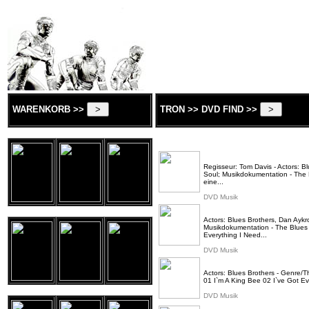
WARENKORB >>
TRON >> DVD FIND >>
Regisseur: Tom Davis - Actors: B
Soul; Musikdokumentation - The B
eine...
DVD Musik
Actors: Blues Brothers, Dan Aykr
Musikdokumentation - The Blues B
Everything I Need...
DVD Musik
Actors: Blues Brothers - Genre/T
01 I`m A King Bee 02 I`ve Got Ev
DVD Musik