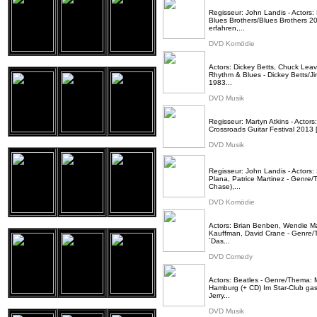
Regisseur: John Landis - Actors
Blues Brothers/Blues Brothers 2
erfahren,...
DVD Komödie
Actors: Dickey Betts, Chuck Leav
Rhythm & Blues - Dickey Betts/Ji
1983...
DVD Musik
Regisseur: Martyn Atkins - Actors
Crossroads Guitar Festival 2013 [
DVD Musik
Regisseur: John Landis - Actors:
Plana, Patrice Martinez - Genre
Chase),...
DVD Komödie
Actors: Brian Benben, Wendie Mal
Kauffman, David Crane - Genre/T
´Das...
DVD Comedy
Actors: Beatles - Genre/Thema: M
Hamburg (+ CD) Im Star-Club gast
Jerry...
DVD Musik