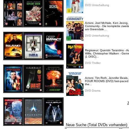
DVD Unterhaltung
Actors: Joel McHale, Ken Jeong,
Community - Die komplette zweit
am Greendale...
DVD Unterhaltung
Regisseur: Quentin Tarantino - 
Willis, Christopher Walken - Ge
(1 DISC)...
DVD Thriller
Actors: Tim Roth, Jennifer Bea
FOUR ROOMS (DVD) fast-paced com
the...
DVD Drama
Z
Neue Suche (Total DVDs vorhanden)