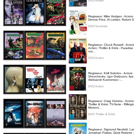
DVD Action
Regisseur: Mike Hodges - Actors:
Dennis Price, Al Lettieri, Robert 
DVD Komödie
Regisseur: Chuck Russell - Actor
Action; Thriller & Krimi - Paradi
nur...
DVD Action
Regisseur: Kirill Sokolov - Actor
Shevchenko, Igor Grabuzov, Ily
Aleksandr Kutznetsov -...
DVD Action
Regisseur: Craig Viveiros - Act
Thriller & Krimi; TV-Serie - Ril
Morton)...
DVD Thriller & Krimi
Regisseur: Sigmund Neufeld, Larr
Jonathan Frakes, Doris Roberts - 