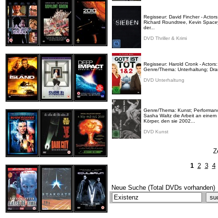
Regisseur: David Fincher - Actor
Richard Roundtree, Kevin Spacey 
der...
DVD Thriller & Krimi
Regisseur: Harold Cronk - Actors
Genre/Thema: Unterhaltung; Drama 
DVD Unterhaltung
Genre/Thema: Kunst; Performan
Sasha Waltz die Arbeit an einem
Körper, den sie 2002...
DVD Kunst
Z
1
2
3
4
Neue Suche (Total DVDs vorhanden)