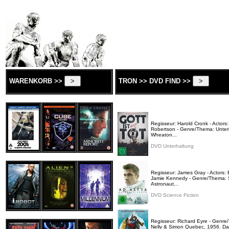
WARENKORB >>
TRON >> DVD FIND >>
Regisseur: Harold Cronk - Actors
Robertson - Genre/Thema: Unterha
Wheaton...
DVD Unterhaltung
Regisseur: James Gray - Actors:
Jamie Kennedy - Genre/Thema: Sc
Astronaut...
DVD Science Fiction
Regisseur: Richard Eyre - Genre/
Nelly & Simon Quebec, 1956. Das