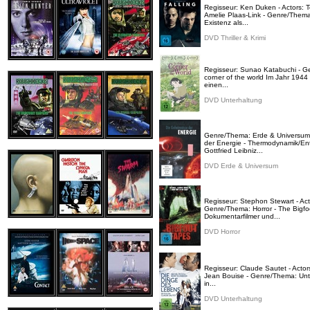
Regisseur: Ken Duken - Actors: 
Amelie Plaas-Link - Genre/Thema: 
Existenz als...
DVD Thriller & Krimi
Regisseur: Sunao Katabuchi - Ge
corner of the world Im Jahr 1944
einen...
DVD Unterhaltung
Genre/Thema: Erde & Universum;
der Energie - Thermodynamik/En
Gottfried Leibniz...
DVD Erde & Universum
Regisseur: Stephon Stewart - Ac
Genre/Thema: Horror - The Bigfo
Dokumentarfilmer und...
DVD Horror
Regisseur: Claude Sautet - Actor
Jean Bouise - Genre/Thema: Unte
in...
DVD Unterhaltung