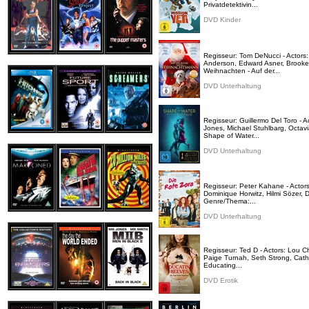
Privatdetektivin...
DVD Kinder
Regisseur: Tom DeNucci - Actors:
Anderson, Edward Asner, Brooke 
Weihnachten - Auf der...
DVD Unterhaltung
Regisseur: Guillermo Del Toro - 
Jones, Michael Stuhlbarg, Octav
Shape of Water...
DVD Unterhaltung
Regisseur: Peter Kahane - Actor
Dominique Horwitz, Hilmi Sözer,
Genre/Thema:...
DVD Unterhaltung
Regisseur: Ted D - Actors: Lou 
Paige Turnah, Seth Strong, Cathy
Educating...
DVD Erotik