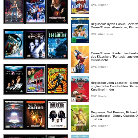
DVD Kinder
Regisseur: Byron Haskin - Actors:
Genre/Thema: Abenteuer; Kinder -
DVD Abenteuer
Genre/Thema: Kinder; Zeichentric
des Klassikers `Fantasia` aus d
musikalische...
DVD Kinder
Regisseur: John Lasseter - Genre
unglaubliche Geschichten Starte
Kurzfilme! In der...
DVD Kinder
Regisseur: Ted Berman, Richard 
Zauberkessel - Disney Classics D
´, ist ein...
DVD Kinder