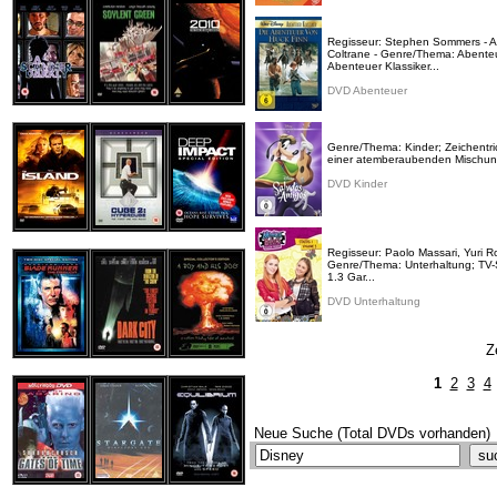
Regisseur: Stephen Sommers - Ac
Coltrane - Genre/Thema: Abenteu
Abenteuer Klassiker...
DVD Abenteuer
Genre/Thema: Kinder; Zeichentri
einer atemberaubenden Mischung 
DVD Kinder
Regisseur: Paolo Massari, Yuri R
Genre/Thema: Unterhaltung; TV-Se
1.3 Gar...
DVD Unterhaltung
Z
1
2
3
4
Neue Suche (Total DVDs vorhanden)