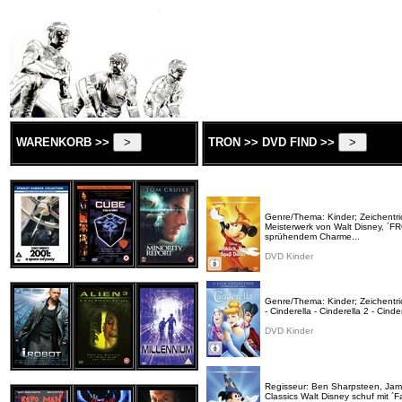
WARENKORB >>
TRON >> DVD FIND >>
Genre/Thema: Kinder; Zeichentrick
Meisterwerk von Walt Disney, ´F
sprühendem Charme...
DVD Kinder
Genre/Thema: Kinder; Zeichentrick
- Cinderella - Cinderella 2 - Cinde
DVD Kinder
Regisseur: Ben Sharpsteen, James
Classics Walt Disney schuf mit ´F