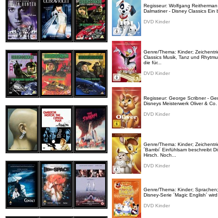
Regisseur: Wolfgang Reitherman - 
Dalmatiner - Disney Classics Ein 
DVD Kinder
Genre/Thema: Kinder; Zeichentri
Classics Musik, Tanz und Rhytmu
die für...
DVD Kinder
Regisseur: George Scribner - Gen
Disneys Meisterwerk Oliver & Co. 
DVD Kinder
Genre/Thema: Kinder; Zeichentric
´Bambi´ Einfühlsam beschreibt D
Hirsch. Noch...
DVD Kinder
Genre/Thema: Kinder; Sprachen; 
Disney-Serie ´Magic English´ wir
DVD Kinder