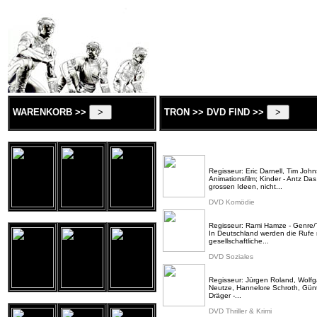
WARENKORB >>
TRON >> DVD FIND >>
Regisseur: Eric Darnell, Tim J
Animationsfilm; Kinder - Antz Das
grossen Ideen, nicht...
DVD Komödie
Regisseur: Rami Hamze - Genre/T
In Deutschland werden die Rufe 
gesellschaftliche...
DVD Soziales
Regisseur: Jürgen Roland, Wolfg
Neutze, Hannelore Schroth, Gün
Dräger -...
DVD Thriller & Krimi