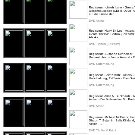
Regisseur: Ichiroh Itano - Genre
Gesamtausgabe [CE] [6 DVDs] Als
auf die Gleise der...
DVD Anime
Regisseur: Harry Sr. Lee - Actors
Genre/Thema: Tierfilm (Spielfilm)
Alaska...
DVD Tierfilm (Spielfilm)
Regisseur: Susanne Schneider - A
Damant, Jean-Claude Arnaud - G
DVD Unterhaltung
Regisseur: Leiff Krantz - Actors
Unterhaltung; TV-Serie - Das Go
DVD Unterhaltung
Regisseur: Allan A. Buckhantz -
Action - Der Vollstrecker Jim Buck
DVD Action
Regisseur: Michael McCants, Kant
Shaun T. Bejamin, Sally Kirkland,
Action -...
DVD Thriller & Krimi