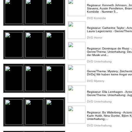
Regisseur: Kenneth Johnson, Joh
Stevens, Austin Pendleton, Bri
Komödie - Nummer 5...
DVD Komödie
Regisseur: Catherine Taylor - Ac
Laura Lagercrantz - Genre/Thema: 
DVD Horror
Regisseur: Dominique de Rivaz - 
Genre/Thema: Unterhaltung; Deu
der Musik und...
DVD Unterhaltung
Genre/Thema: Mystery; Zeichentri
DVDs] Wir haben keine Angst vor
DVD Mystery
Regisseur: Ella Lemhagen - Actor
Genre/Thema: Unterhaltung; Juge
DVD Unterhaltung
Regisseur: Bo Widerberg - Actor
Karin Huldt, Nina Gunke, Björn K
Unterhaltung;...
DVD Unterhaltung