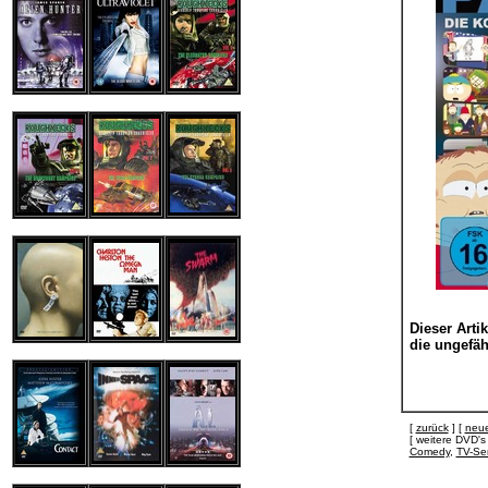
Dieser Artik
die ungefähr
[
zurück
] [
neue
[ weitere DVD
Comedy
,
TV-Ser