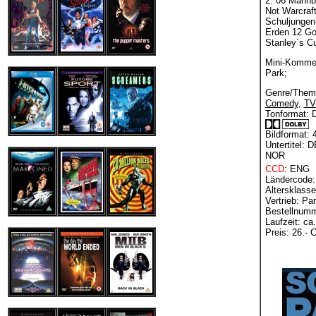
2: 06 Mannb
Not Warcraf
Schuljungen-
Erden 12 Gott
Stanley`s C
Mini-Kommen
Park;
Genre/Them
Comedy
,
TV
Tonformat: 
Bildformat: 
Untertitel:
NOR
CCD
: ENG
Ländercode:
Altersklasse
Vertrieb: P
Bestellnumm
Laufzeit: ca
Preis: 26.- 