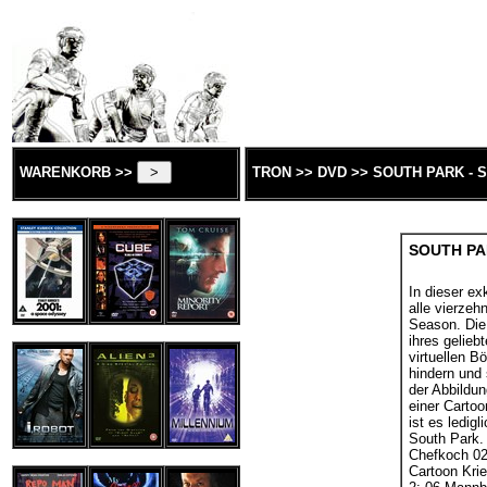
WARENKORB >>
TRON >> DVD >> SOUTH PARK - S
SOUTH PAR
In dieser ex
alle vierze
Season. Die
ihres gelieb
virtuellen B
hindern und
der Abbildu
einer Cartoo
ist es ledig
South Park. 
Chefkoch 02
Cartoon Krie