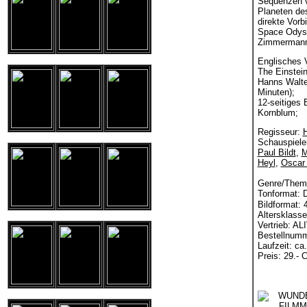
Sequenzen v
Planeten des
direkte Vorb
Space Odyss
Zimmermann
Englisches 
The Einstein
Hanns Walte
Minuten);
12-seitiges 
Kornblum;
Regisseur:
Schauspiele
Paul Bildt
,
M
Heyl
,
Oscar
Genre/Them
Tonformat: 
Bildformat: 
Altersklass
Vertrieb: A
Bestellnumm
Laufzeit: ca
Preis: 29.- 