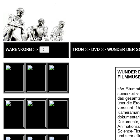
WARENKORB >>
TRON >> DVD >> WUNDER DER S
WUNDER D
FILMMUS
s/w, Stummf
seinerzeit vo
das gesamte
über die Erd
versucht. 15
Kameramänne
dokumentari
Dokumente, 
Animationss
Science-Fict
und sehr eff