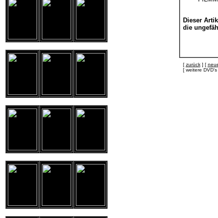
Dieser Artik
die ungefähr
[
zurück
] [
neue
[ weitere DVD