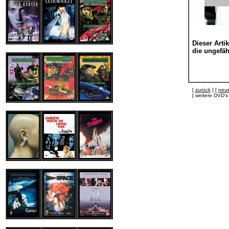
Dieser Artik
die ungefähr
[
zurück
] [
neue
[ weitere DVD