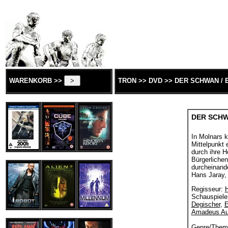
WARENKORB >>
TRON >> DVD >> DER SCHWAN / 
DER SCHW
In Molnars k
Mittelpunkt 
durch ihre 
Bürgerlichen
durcheinande
Hans Jaray,
Regisseur:
Schauspiele
Degischer
,
E
Amadeus Au
Genre/Them