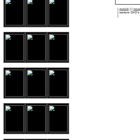
[
zurück
] [
neue
[ weitere DVD
]