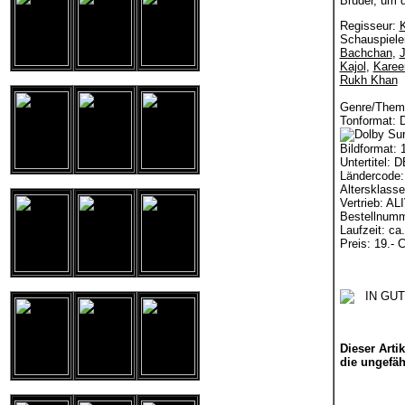
Bruder, um d
Regisseur:
K
Schauspiele
Bachchan
,
Kajol
,
Karee
Rukh Khan
Genre/Them
Tonformat: 
Bildformat: 
Untertitel: 
Ländercode:
Altersklasse
Vertrieb: A
Bestellnumm
Laufzeit: ca
Preis: 19.- 
Dieser Artik
die ungefähr