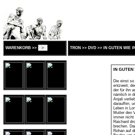
WARENKORB >>
TRON >> DVD >> IN GUTEN WIE 
IN GUTEN
Die einst so
entzweit; de
der für ihn a
nämlich in d
Anjali verlie
daraufhin, u
Leben in Lon
Mutter den V
immer nicht
Raichard dro
brechen. Da
Rohan auf d