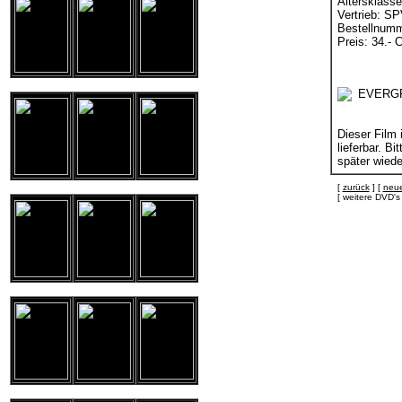
Altersklasse
Vertrieb: S
Bestellnumm
Preis: 34.- 
Dieser Film i
lieferbar. B
später wiede
[
zurück
] [
neue
[ weitere DVD