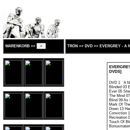
WARENKORB >>
TRON >> DVD >> EVERGREY - A 
EVERGREY
DVDS]
DVD 1: ´A N
Blinded 03 
Ever 05 She
The Mind 07
Blind 09 As 
Mark Of The
Down 13 Ha
Conviction 1
Recreation D
Touch Of Bl
Bonusmateri