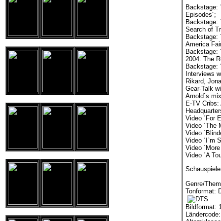
Backstage: 
Episodes´;
Backstage: 
Search of Tr
Backstage: 
America Fair
Backstage: 
2004: The Re
Backstage: ´
Interviews w
Rikard, Jona
Gear-Talk wi
Arnold`s mix
E-TV Cribs: 
Headquarter
Video ´For E
Video ´The 
Video ´Blind
Video ´I`m S
Video ´More
Video ´A Tou
Schauspiele
Genre/Them
Tonformat: 
Bildformat: 
Ländercode: