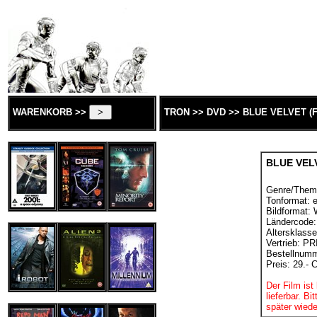
WARENKORB >>
TRON >> DVD >> BLUE VELVET (F
BLUE VELV
Genre/Them
Tonformat: e
Bildformat:
Ländercode:
Altersklasse
Vertrieb: P
Bestellnum
Preis: 29.- 
Der Film ist 
lieferbar. B
später wiede