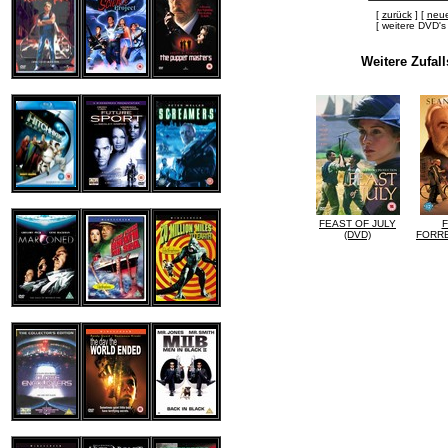
[
zurück
] [
neue
[ weitere DVD
Weitere Zufal
FEAST OF JULY
F
(DVD)
FORRE