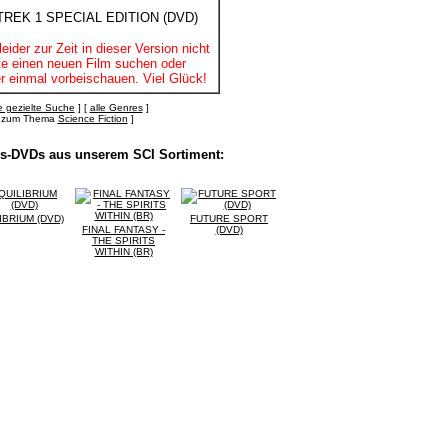
leider zur Zeit in dieser Version nicht
itte einen neuen Film suchen oder
r einmal vorbeischauen. Viel Glück!
 gezielte Suche
] [
alle Genres
]
's zum Thema
Science Fiction
]
lls-DVDs aus unserem SCI Sortiment:
IBRIUM (DVD)
FUTURE SPORT
FINAL FANTASY -
(DVD)
THE SPIRITS
WITHIN (BR)