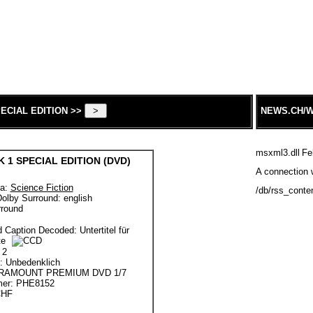
ECIAL EDITION >>
NEWS.CH/W
msxml3.dll
Fe
 1 SPECIAL EDITION (DVD)
A connection w
a:
Science Fiction
/db/rss_conte
Dolby Surround: english
d Caption Decoded: Untertitel für
te
 2
e: Unbedenklich
PARAMOUNT PREMIUM DVD 1/7
mer: PHE8152
CHF