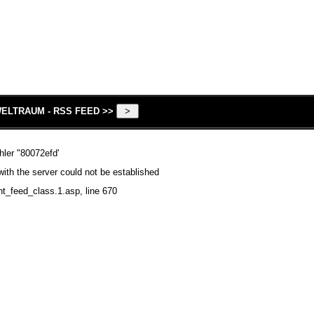
ELTRAUM - RSS FEED >>
hler "80072efd'
ith the server could not be established
nt_feed_class.1.asp
, line 670