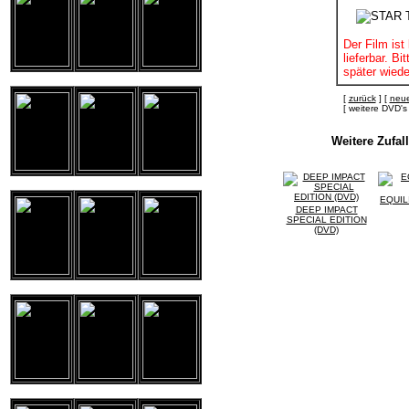
Der Film ist 
lieferbar. B
später wiede
[
zurück
] [
neue
[ weitere DVD
Weitere Zufa
EQUIL
DEEP IMPACT
SPECIAL EDITION
(DVD)