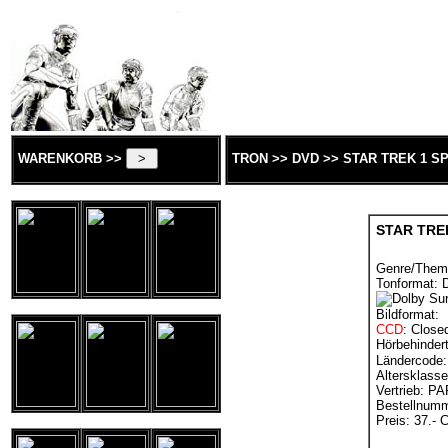
WARENKORB >>
TRON >> DVD >> STAR TREK 1 SP
STAR TREK
Genre/Them
Tonformat: 
Bildformat:
CCD
: Close
Hörbehinder
Ländercode:
Altersklass
Vertrieb: 
Bestellnum
Preis: 37.- 