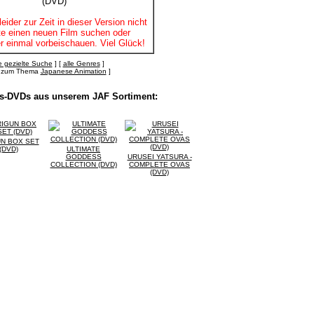
leider zur Zeit in dieser Version nicht
itte einen neuen Film suchen oder
r einmal vorbeischauen. Viel Glück!
 gezielte Suche
] [
alle Genres
]
's zum Thema
Japanese Animation
]
lls-DVDs aus unserem JAF Sortiment:
UN BOX SET
(DVD)
ULTIMATE
GODDESS
URUSEI YATSURA -
COLLECTION (DVD)
COMPLETE OVAS
(DVD)