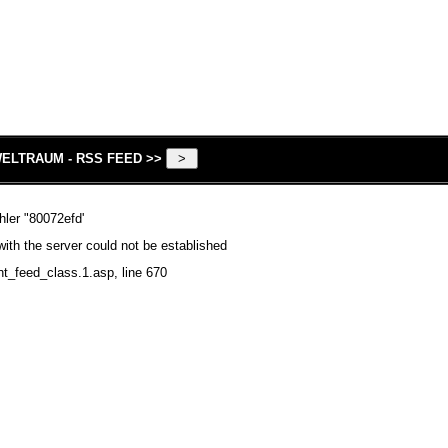
ELTRAUM - RSS FEED >>
hler "80072efd'
ith the server could not be established
nt_feed_class.1.asp
, line 670