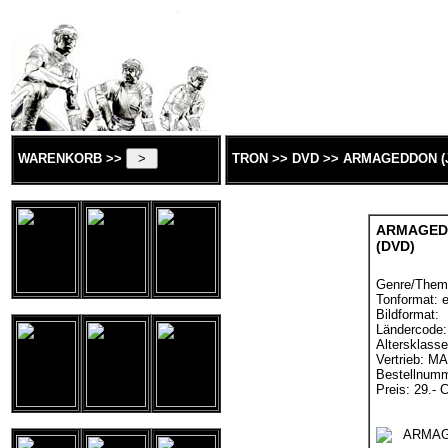
WARENKORB >>
TRON >> DVD >> ARMAGEDDON (
ARMAGEDD
(DVD)
Genre/Them
Tonformat: e
Bildformat:
Ländercode:
Altersklasse
Vertrieb: 
Bestellnum
Preis: 29.- 