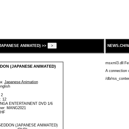
JAPANESE ANIMATED) >>
NEWS.CH/W
msxml3.dll
Fe
ON (JAPANESE ANIMATED)
A connection w
/db/rss_conte
a:
Japanese Animation
nglish
 2
: 12
MANGA ENTERTAINENT DVD 1/6
mer: MANG2021
CHF