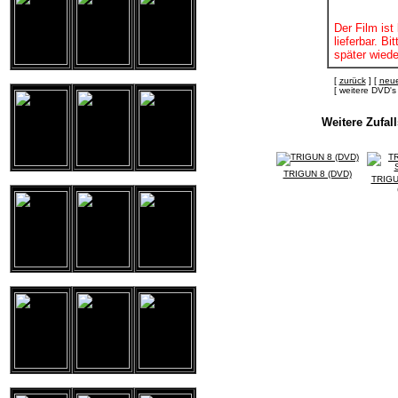
Der Film ist 
lieferbar. B
später wiede
[
zurück
] [
neue
[ weitere DVD
Weitere Zufa
TRIGUN 8 (DVD)
TRIG