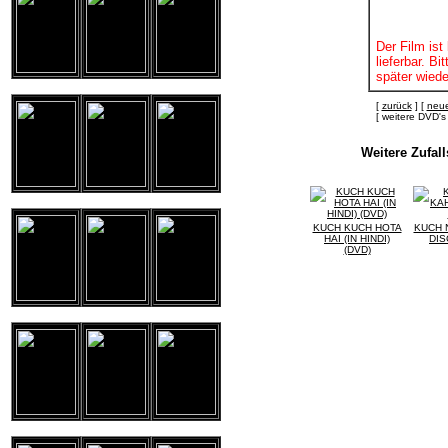
Der Film ist 
lieferbar. B
später wiede
[
zurück
] [
neue
[ weitere DVD
Weitere Zufal
KUCH KUCH HOTA
KUCH 
HAI (IN HINDI)
DIS
(DVD)