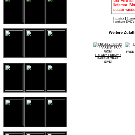
Der Film ist 
lieferbar. B
später wiede
[
zurück
] [
neue
[ weitere DVD
Weitere Zufal
FREE 
FREAKY FRIDAY /
PARENT TRAP
(DVD)