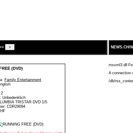
>>
NEWS.CH/W
msxml3.dll
Fe
FREE (DVD)
A connection w
a:
Family Entertainment
/db/rss_conte
nglish
 2
e: Unbedenklich
COLUMBIA TRISTAR DVD 1/5
mer: CDR29094
CHF