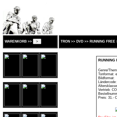
WARENKORB >>
TRON >> DVD >> RUNNING FREE 
RUNNING 
Genre/Them
Tonformat: e
Bildformat:
Ländercode:
Altersklass
Vertrieb: 
Bestellnum
Preis: 31.- 