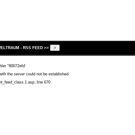
ELTRAUM - RSS FEED >>
hler "80072efd'
ith the server could not be established
nt_feed_class.1.asp
, line 670