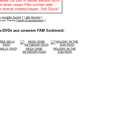
leider zur Zeit in dieser Version nicht
itte einen neuen Film suchen oder
r einmal vorbeischauen. Viel Glück!
 gezielte Suche
] [
alle Genres
]
's zum Thema
Family Entertainment
]
ls-DVDs aus unserem FAM Sortiment:
WILLY (DVD)
HEIDI (JANE
HOLIDAY IN THE
SEYMOUR) (DVD)
SUN (DVD)