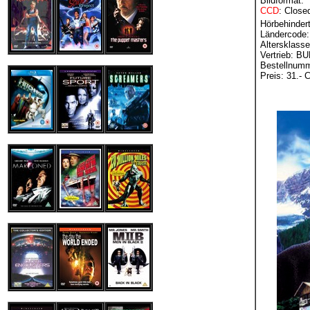
Bildformat:
CCD
: Close
Hörbehinder
Ländercode:
Altersklass
Vertrieb: 
Bestellnum
Preis: 31.- 