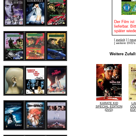
Der Film ist 
lieferbar. B
später wiede
[
zurück
] [
neue
[ weitere DVD
Weitere Zufal
KARATE KID
LA
SPECIAL EDITION
CO
(DVD)
EDI