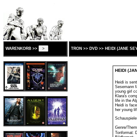
WARENKORB >>
TRON >> DVD >> HEIDI (JANE SE
HEIDI (JA
Heidi is sent
Sesemann fa
young girl c
Klara's com
life in the A
Heidi is face
her young lif
Schauspiele
Genre/Them
Tonformat: 