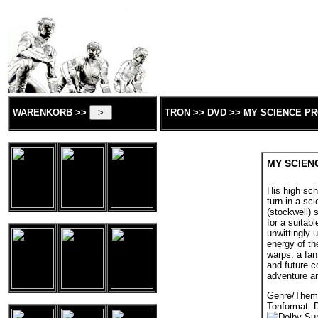
WARENKORB >>
TRON >> DVD >> MY SCIENCE P
MY SCIEN
His high sch
turn in a sc
(stockwell) 
for a suitab
unwittingly
energy of th
warps. a fan
and future co
adventure an
Genre/Them
Tonformat: 