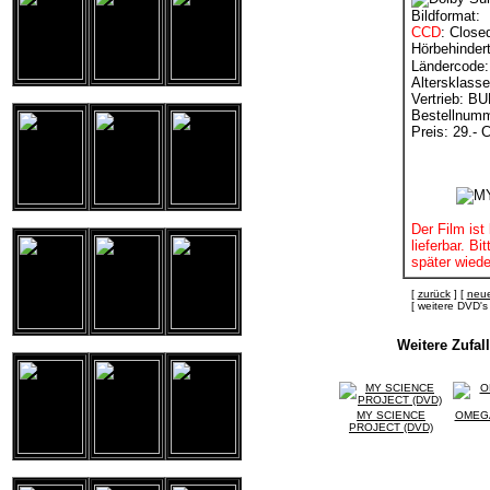
Bildformat:
CCD
: Close
Hörbehinder
Ländercode:
Altersklasse
Vertrieb: 
Bestellnum
Preis: 29.- 
Der Film ist 
lieferbar. B
später wiede
[
zurück
] [
neue
[ weitere DVD
Weitere Zufa
MY SCIENCE
OMEGA
PROJECT (DVD)