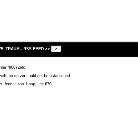
ELTRAUM - RSS FEED >>
hler "80072efd'
ith the server could not be established
nt_feed_class.1.asp
, line 670