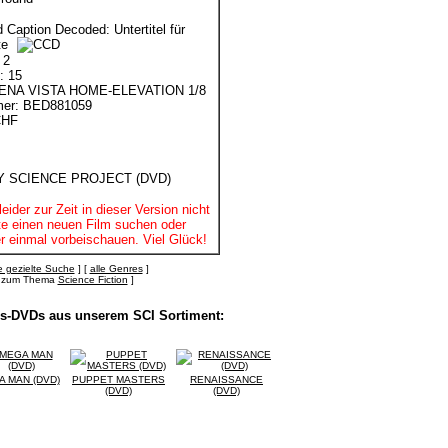
d Caption Decoded: Untertitel für
te
 2
: 15
BUENA VISTA HOME-ELEVATION 1/8
mer: BED881059
CHF
leider zur Zeit in dieser Version nicht
itte einen neuen Film suchen oder
r einmal vorbeischauen. Viel Glück!
 gezielte Suche
] [
alle Genres
]
's zum Thema
Science Fiction
]
lls-DVDs aus unserem SCI Sortiment:
 MAN (DVD)
PUPPET MASTERS
RENAISSANCE
(DVD)
(DVD)