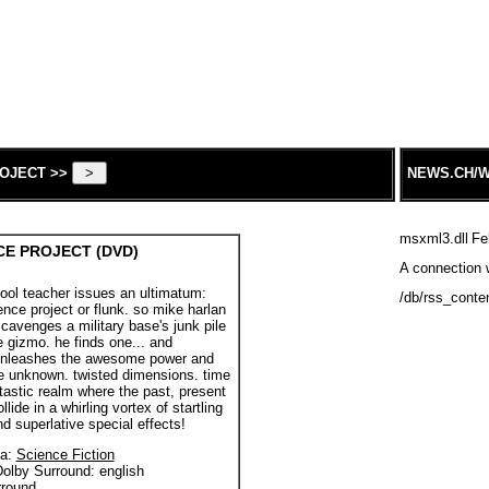
ROJECT >>
NEWS.CH/W
msxml3.dll
Fe
CE PROJECT (DVD)
A connection w
ool teacher issues an ultimatum:
/db/rss_conte
ience project or flunk. so mike harlan
scavenges a military base's junk pile
le gizmo. he finds one... and
 unleashes the awesome power and
e unknown. twisted dimensions. time
tastic realm where the past, present
llide in a whirling vortex of startling
d superlative special effects!
a:
Science Fiction
Dolby Surround: english