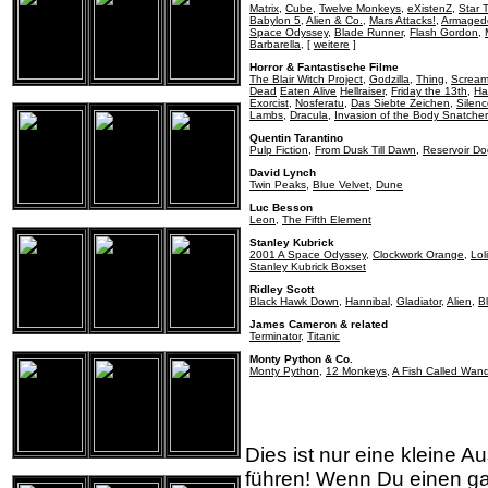
Matrix
,
Cube
,
Twelve Monkeys
,
eXistenZ
,
Star 
Babylon 5
,
Alien & Co.
,
Mars Attacks!
,
Armaged
Space Odyssey
,
Blade Runner
,
Flash Gordon
,
Barbarella
,
[
weitere
]
Horror & Fantastische Filme
The Blair Witch Project
,
Godzilla
,
Thing
,
Screa
Dead
Eaten Alive
Hellraiser
,
Friday the 13th
,
Ha
Exorcist
,
Nosferatu
,
Das Siebte Zeichen
,
Silenc
Lambs
,
Dracula
,
Invasion of the Body Snatche
Quentin Tarantino
Pulp Fiction
,
From Dusk Till Dawn
,
Reservoir Do
David Lynch
Twin Peaks
,
Blue Velvet
,
Dune
Luc Besson
Leon
,
The Fifth Element
Stanley Kubrick
2001 A Space Odyssey
,
Clockwork Orange
,
Lol
Stanley Kubrick Boxset
Ridley Scott
Black Hawk Down
,
Hannibal
,
Gladiator
,
Alien
,
B
James Cameron & related
Terminator
,
Titanic
Monty Python & Co.
Monty Python
,
12 Monkeys
,
A Fish Called Wan
Dies ist nur eine kleine 
führen! Wenn Du einen gan